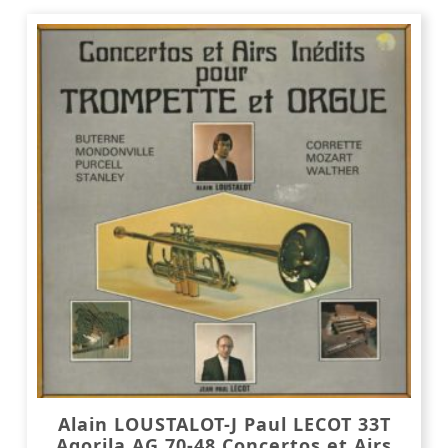
Alain LOUSTALOT-J Paul LECOT 33T
Agorila AG 70-48 Concertos et Airs