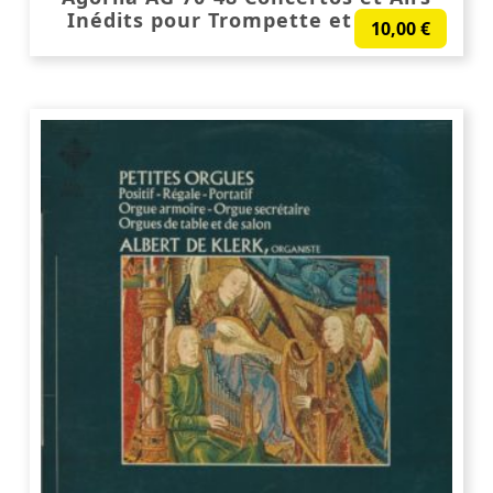
Inédits pour Trompette et Orgue
10,00
€