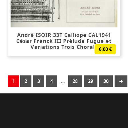
André ISOIR 33T Calliope CAL1941
César Franck III Prélude Fugue et
Variations Trois Chorals
6,00
€
1
2
3
4
…
28
29
30
→