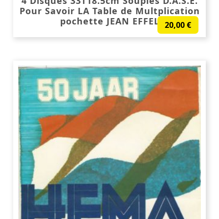
4 Disques 33T18.5cm Souples D.A.S.E.
Pour Savoir LA Table de Multplication
pochette JEAN EFFEL
20,00
€