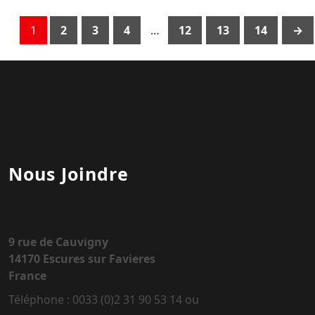
1
2
3
4
…
12
13
14
→
Nous Joindre
9 rue de Cauvigny
14170 Escures sur Favieres
France
Téléphone : 0033 (0)2 31 90 53 14 ou