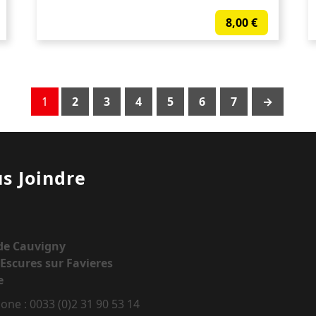
8,00
€
1
2
3
4
5
6
7
→
s Joindre
 de Cauvigny
Escures sur Favieres
e
one : 0033 (0)2 31 90 53 14