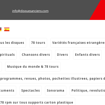
info@disquesanciens.com
ous les disques
78 tours
variétés françaises etrangère
spirituals
chansons divers
divers
enfants divers
musique du monde & 78 tours
s, programmes, revues, photos, pochettes illustrees, papiers 
ocuments
spectacles
sonorama
politique, revoluti
& 78 rpm sur tous supports carton plastique