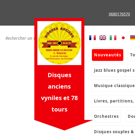
Skip
to
0680176570
content
nouveautés
t
jazz blues gospel 
Disques
anciens
musique classique
vyniles et 78
livres, partition
tours
orchestres
d
disques souples 