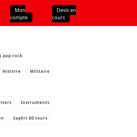
Mon
Devis en
compte
cours
s pop-rock
histoire
militaire
divers
instruments
on
saphir 80 tours