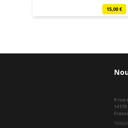
15,00
€
Nou
9 rue
14170 
Franc
Téléph