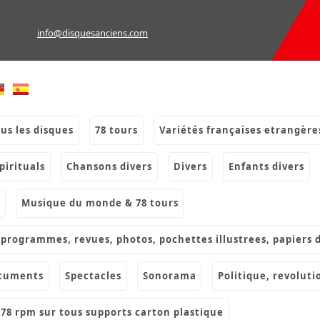
info@disquesanciens.com
ous les disques
78 tours
variétés françaises etrangère
spirituals
chansons divers
divers
enfants divers
musique du monde & 78 tours
s, programmes, revues, photos, pochettes illustrees, papiers 
ocuments
spectacles
sonorama
politique, revoluti
& 78 rpm sur tous supports carton plastique