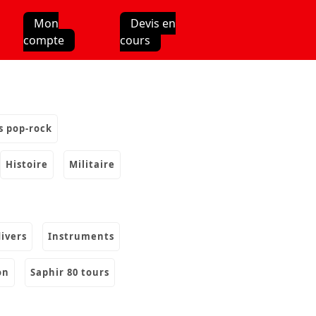
Mon
Devis en
compte
cours
s pop-rock
histoire
militaire
divers
instruments
on
saphir 80 tours