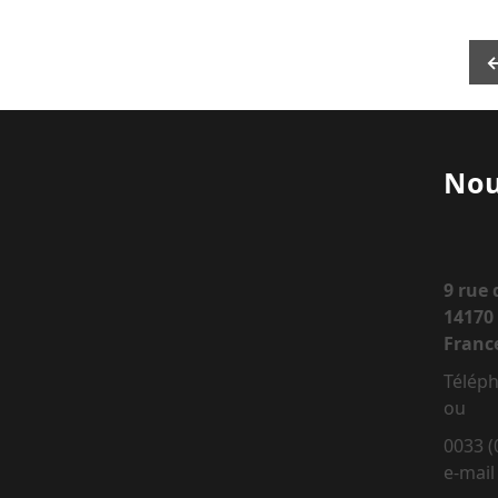
Nou
9 rue
14170 
Franc
Téléph
ou
0033 (
e-mail