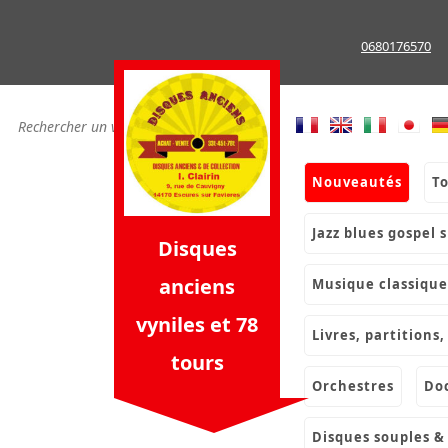
Skip
to
0680176570
content
nouveautés
t
jazz blues gospel 
Disques
anciens
musique classique
vyniles et 78
livres, partition
tours
orchestres
d
disques souples 