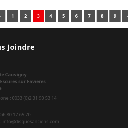
←
1
2
3
4
5
6
7
8
9
s Joindre
 de Cauvigny
Escures sur Favieres
e
one : 0033 (0)2 31 90 53 14
0)6 80 17 65 70
 : info@disquesanciens.com