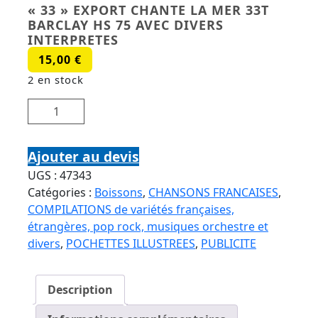
« 33 » EXPORT CHANTE LA MER 33T
BARCLAY HS 75 AVEC DIVERS
INTERPRETES
15,00
€
2 en stock
quantité de "33" EXPORT CHANTE LA MER 33T
BARCLAY HS 75 AVEC DIVERS INTERPRETES
Ajouter au devis
UGS :
47343
Catégories :
Boissons
,
CHANSONS FRANCAISES
,
COMPILATIONS de variétés françaises,
étrangères, pop rock, musiques orchestre et
divers
,
POCHETTES ILLUSTREES
,
PUBLICITE
Description