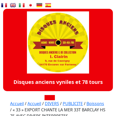
Skip
to
content
Disques anciens vyniles et 78 tours
Open
Accueil
/
Accueil
/
DIVERS
/
PUBLICITE
/
Boissons
/ « 33 » EXPORT CHANTE LA MER 33T BARCLAY HS