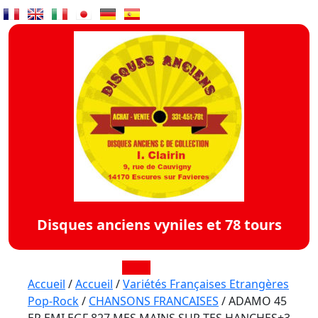
Skip
to
content
Disques anciens vyniles et 78 tours
Open
Accueil
/
Accueil
/
Variétés Françaises Etrangères
Pop-Rock
/
CHANSONS FRANCAISES
/ ADAMO 45