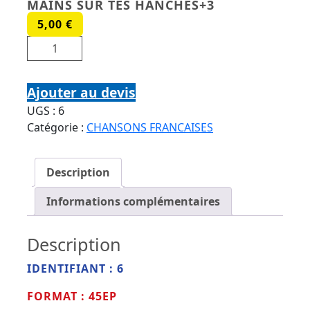
MAINS SUR TES HANCHES+3
5,00
€
quantité de ADAMO 45 EP EMI EGF 827 MES
MAINS SUR TES HANCHES+3
Ajouter au devis
UGS :
6
Catégorie :
CHANSONS FRANCAISES
Description
Informations complémentaires
Description
IDENTIFIANT : 6
FORMAT : 45EP