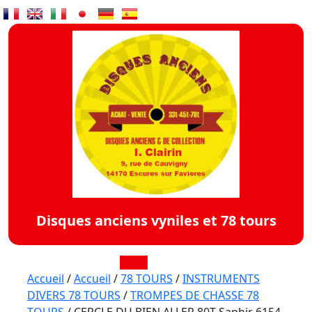
Skip
to
content
Disques anciens vyniles et 78 tours
Open
Accueil
/
Accueil
/
78 TOURS
/
INSTRUMENTS
DIVERS 78 TOURS
/
TROMPES DE CHASSE 78