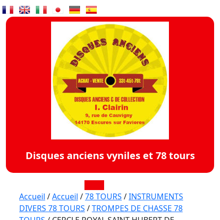
Skip
to
content
Disques anciens vyniles et 78 tours
Open
Accueil
/
Accueil
/
78 TOURS
/
INSTRUMENTS
DIVERS 78 TOURS
/
TROMPES DE CHASSE 78