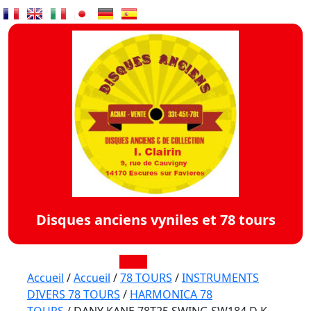
Skip
to
content
Disques anciens vyniles et 78 tours
Open
Accueil
/
Accueil
/
78 TOURS
/
INSTRUMENTS
DIVERS 78 TOURS
/
HARMONICA 78