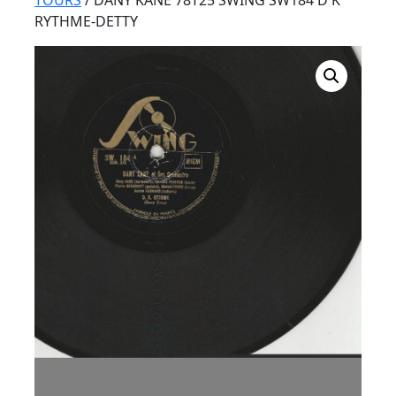
Button
TOURS
/ DANY KANE 78T25 SWING SW184 D K
RYTHME-DETTY