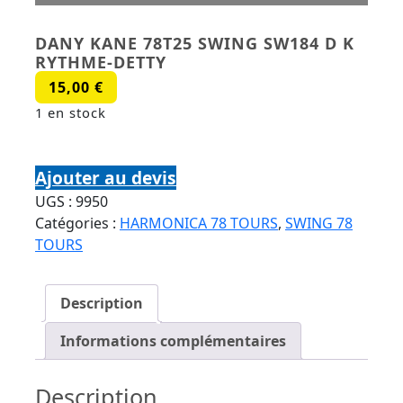
DANY KANE 78T25 SWING SW184 D K
RYTHME-DETTY
15,00
€
1 en stock
quantité de DANY KANE 78T25 SWING SW184 D K
RYTHME-DETTY
Ajouter au devis
UGS :
9950
Catégories :
HARMONICA 78 TOURS
,
SWING 78
TOURS
Description
Informations complémentaires
Description