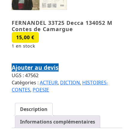
FERNANDEL 33T25 Decca 134052 M
Contes de Camargue
15,00
€
1 en stock
quantité de FERNANDEL 33T25 Decca 134052 M
Contes de Camargue
Ajouter au devis
UGS :
47562
Catégories :
ACTEUR
,
DICTION
,
HISTOIRES-
CONTES
,
POESIE
Description
Informations complémentaires