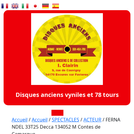
Skip
to
content
Disques anciens vyniles et 78 tours
Open
Accueil
/
Accueil
/
SPECTACLES
/
ACTEUR
/ FERNA
NDEL 33T25 Decca 134052 M Contes de