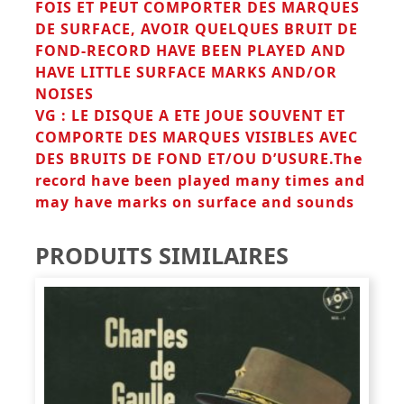
FOIS ET PEUT COMPORTER DES MARQUES
DE SURFACE, AVOIR QUELQUES BRUIT DE
FOND-RECORD HAVE BEEN PLAYED AND
HAVE LITTLE
SURFACE MARKS AND/OR
NOISES
VG : LE DISQUE A ETE JOUE SOUVENT ET
COMPORTE DES MARQUES VISIBLES AVEC
DES BRUITS DE FOND ET/OU D’USURE.The
record have been played many times and
may have marks on surface and sounds
PRODUITS SIMILAIRES