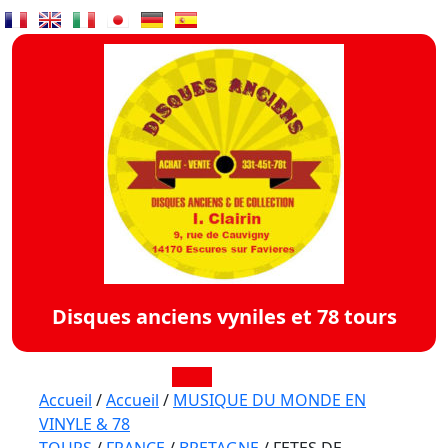
Skip
to
content
Disques anciens vyniles et 78 tours
Open
Accueil
/
Accueil
/
MUSIQUE DU MONDE EN
VINYLE & 78