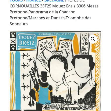
Button
TOURS
/
FRANCE
/
BRETAGNE
/ FETES DE
CORNOUAILLES 33T25 Mouez Breiz 3306 Messe
Bretonne-Panorama de la Chanson
Bretonne/Marches et Danses-Triomphe des
Sonneurs