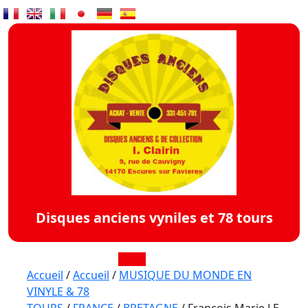
Skip
to
content
Disques anciens vyniles et 78 tours
Open
Accueil
/
Accueil
/
MUSIQUE DU MONDE EN
VINYLE & 78