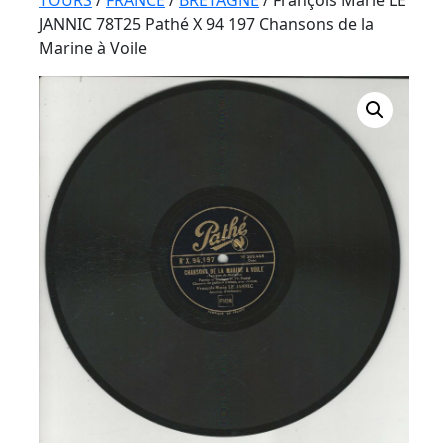
Button
TOURS
/
FRANCE
/
BRETAGNE
/ François Marie LE
JANNIC 78T25 Pathé X 94 197 Chansons de la
Marine à Voile