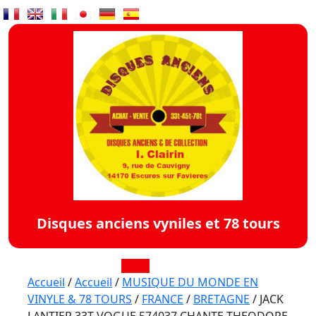
Skip
to
content
Disques anciens vyniles et 78 tours
Open
Accueil
/
Accueil
/
MUSIQUE DU MONDE EN
VINYLE & 78 TOURS
/
FRANCE
/
BRETAGNE
/ JACK