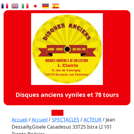
Skip
to
content
Disques anciens vyniles et 78 tours
Open
Accueil
/
Accueil
/
SPECTACLES
/
ACTEUR
/ Jean
Dessailly,Gisele Casadesus 33T25 Istra LI 101