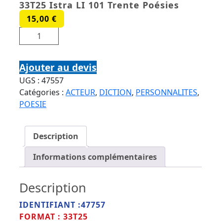
33T25 Istra LI 101 Trente Poésies
15,00
€
quantité de Jean Dessailly,Gisele Casadesus
33T25 Istra LI 101 Trente Poésies
Ajouter au devis
UGS :
47557
Catégories :
ACTEUR
,
DICTION
,
PERSONNALITES
,
POESIE
Description
Informations complémentaires
Description
IDENTIFIANT :47757
FORMAT : 33T25