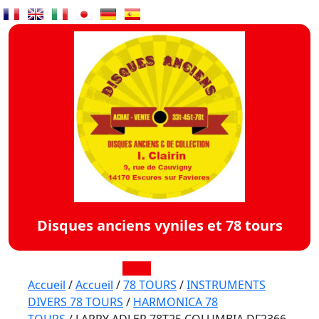
Skip
to
content
Disques anciens vyniles et 78 tours
Open
Accueil
/
Accueil
/
78 TOURS
/
INSTRUMENTS
DIVERS 78 TOURS
/
HARMONICA 78