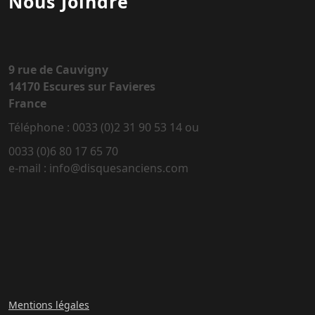
Nous Joindre
9 rue de Cauvigny
14170 Escures sur Favieres
France
Téléphone : 0033 (0)2 31 90 53 14 ou
0033 (0)6 80 17 65 70
e-mail : info@disquesanciens.com
Mentions légales