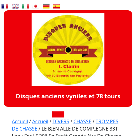
Skip
to
content
Disques anciens vyniles et 78 tours
Open
Accueil
/
Accueil
/
DIVERS
/
CHASSE
/
TROMPES
DE CHASSE
/ LE BIEN ALLE DE COMPIEGNE 33T