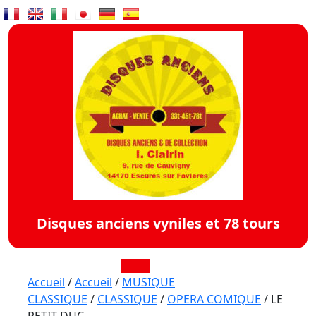
Skip
to
content
Disques anciens vyniles et 78 tours
Open
Accueil
/
Accueil
/
MUSIQUE
CLASSIQUE
/
CLASSIQUE
/
OPERA COMIQUE
/ LE