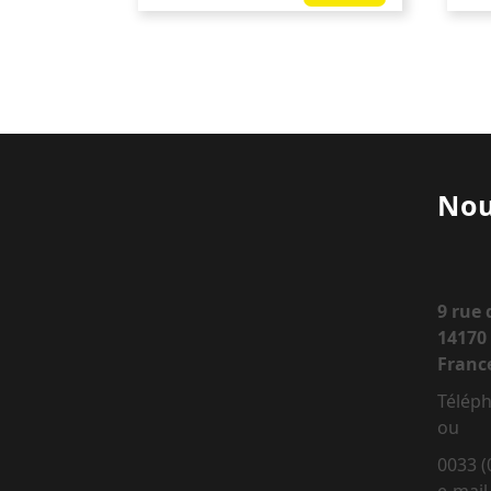
Nou
9 rue
14170 
Franc
Téléph
ou
0033 (