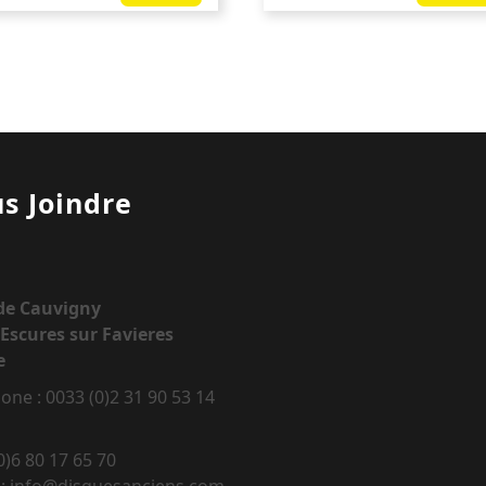
s Joindre
 de Cauvigny
Escures sur Favieres
e
one : 0033 (0)2 31 90 53 14
0)6 80 17 65 70