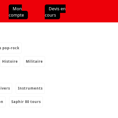
Mon
Devis en
compte
cours
s pop-rock
histoire
militaire
divers
instruments
on
saphir 80 tours