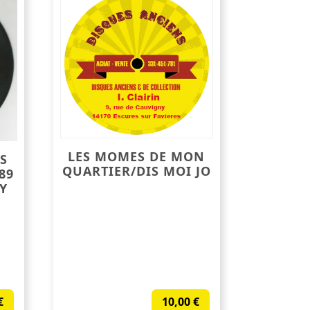
LES MOMES DE MON
S
QUARTIER/DIS MOI JO
89
Y
€
10,00
€