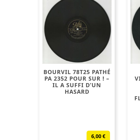
BOURVIL 78T25 PATHÉ
PA 2352 POUR SUR ! –
V
IL A SUFFI D’UN
HASARD
F
6,00
€