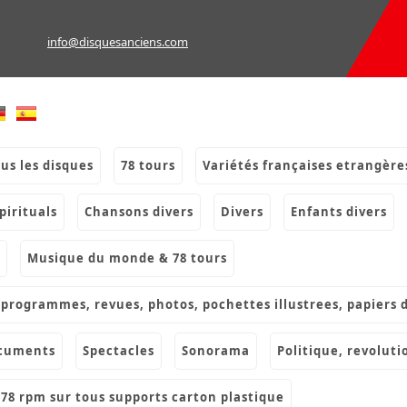
info@disquesanciens.com
ous les disques
78 tours
variétés françaises etrangère
spirituals
chansons divers
divers
enfants divers
musique du monde & 78 tours
s, programmes, revues, photos, pochettes illustrees, papiers 
ocuments
spectacles
sonorama
politique, revoluti
& 78 rpm sur tous supports carton plastique