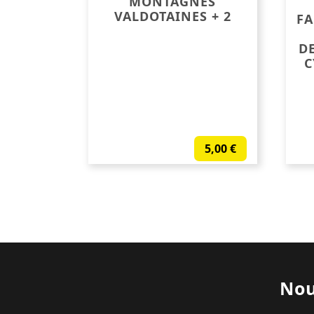
MONTAGNES
VALDOTAINES + 2
FA
DE
C
5,00
€
Nou