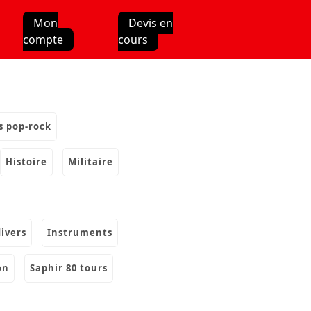
Mon
Devis en
compte
cours
s pop-rock
histoire
militaire
divers
instruments
on
saphir 80 tours