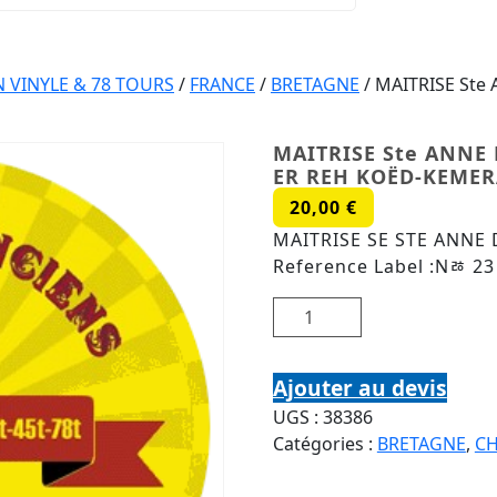
VINYLE & 78 TOURS
/
FRANCE
/
BRETAGNE
/ MAITRISE Ste
MAITRISE Ste ANNE 
ER REH KOËD-KEMER
20,00
€
MAITRISE SE STE ANNE
Reference Label :Nﾰ 23
quantité de MAITRISE St
Ajouter au devis
UGS :
38386
Catégories :
BRETAGNE
,
CH