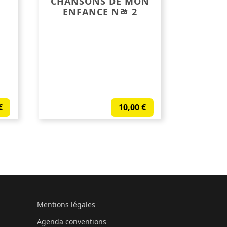
CHANSONS DE MON
ENFANCE Nﾰ 2
€
10,00
€
Mentions légales
Agenda conventions