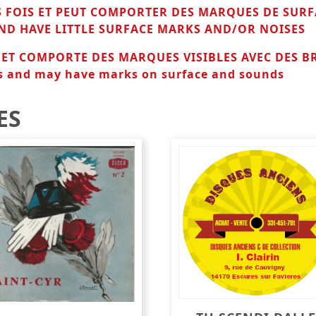
RS FOIS ET PEUT COMPORTER DES MARQUES DE SURF
D HAVE LITTLE
SURFACE MARKS AND/OR NOISES
T ET COMPORTE DES MARQUES VISIBLES AVEC DES B
s and may have marks on surface and sounds
ES