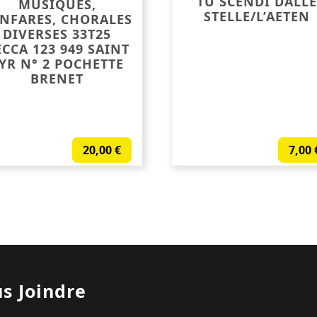
TU SCENDI DALLE
MUSIQUES,
STELLE/L’AETEN
NFARES, CHORALES
DIVERSES 33T25
CCA 123 949 SAINT
YR N° 2 POCHETTE
BRENET
20,00
€
7,00
s Joindre