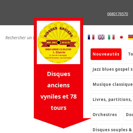
Skip
to
0680176570
content
nouveautés
t
jazz blues gospel 
Disques
anciens
musique classique
vyniles et 78
livres, partition
tours
orchestres
d
disques souples 