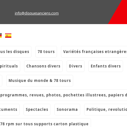
info@disquesanciens.com
ous les disques
78 tours
variétés françaises etrangère
spirituals
chansons divers
divers
enfants divers
musique du monde & 78 tours
s, programmes, revues, photos, pochettes illustrees, papiers 
ocuments
spectacles
sonorama
politique, revoluti
& 78 rpm sur tous supports carton plastique