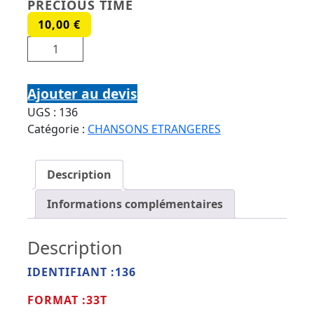
PRECIOUS TIME
10,00
€
quantité de PAT BENATAR 33T RCA CHR 1346
PRECIOUS TIME
Ajouter au devis
UGS :
136
Catégorie :
CHANSONS ETRANGERES
Description
Informations complémentaires
Description
IDENTIFIANT :136
FORMAT :33T