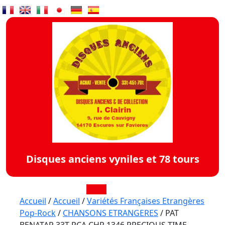
Skip
to
content
Disques anciens vyniles et 78 tours
Open
Accueil
/
Accueil
/
Variétés Françaises Etrangères
Pop-Rock
/
CHANSONS ETRANGERES
/ PAT