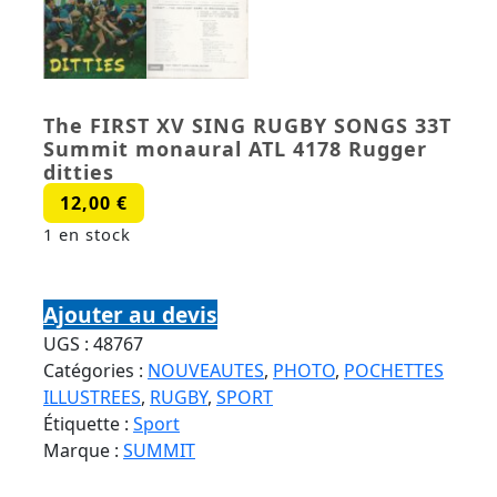
The FIRST XV SING RUGBY SONGS 33T
Summit monaural ATL 4178 Rugger
ditties
12,00
€
1 en stock
quantité de The FIRST XV SING RUGBY SONGS
33T Summit monaural ATL 4178 Rugger ditties
Ajouter au devis
UGS :
48767
Catégories :
NOUVEAUTES
,
PHOTO
,
POCHETTES
ILLUSTREES
,
RUGBY
,
SPORT
Étiquette :
Sport
Marque :
SUMMIT