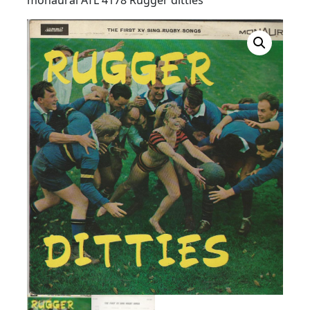
Button
monaural ATL 4178 Rugger ditties