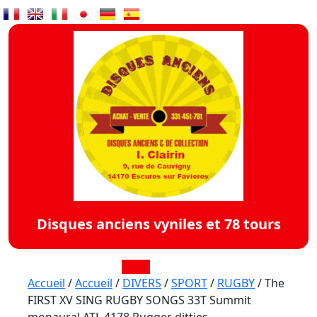
Skip
to
content
Disques anciens vyniles et 78 tours
Open
Accueil
/
Accueil
/
DIVERS
/
SPORT
/
RUGBY
/ The
FIRST XV SING RUGBY SONGS 33T Summit