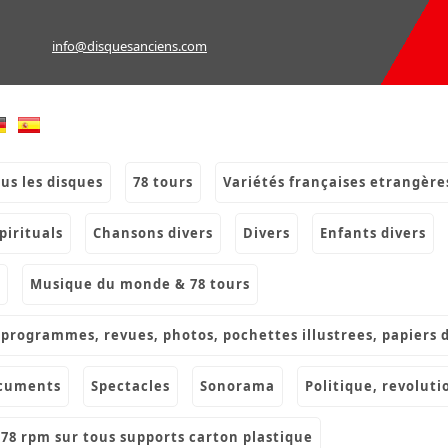
info@disquesanciens.com
ous les disques
78 tours
variétés françaises etrangère
spirituals
chansons divers
divers
enfants divers
musique du monde & 78 tours
s, programmes, revues, photos, pochettes illustrees, papiers 
ocuments
spectacles
sonorama
politique, revoluti
& 78 rpm sur tous supports carton plastique