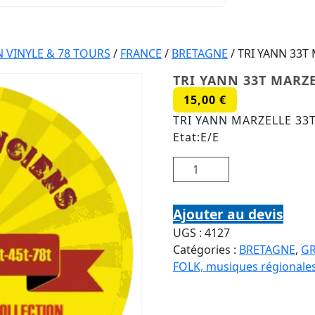
VINYLE & 78 TOURS
/
FRANCE
/
BRETAGNE
/ TRI YANN 33T
TRI YANN 33T MARZE
15,00
€
TRI YANN MARZELLE 33T
Etat:E/E
quantité de TRI YANN 33T
Ajouter au devis
UGS :
4127
Catégories :
BRETAGNE
,
GR
FOLK, musiques régionale