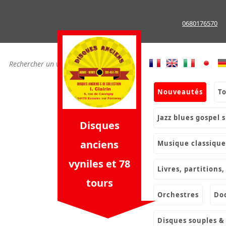
Skip
to
0680176570
content
nouveautés
t
jazz blues gospel 
Disques
anciens
musique classique
vyniles et 78
livres, partition
tours
orchestres
d
disques souples 