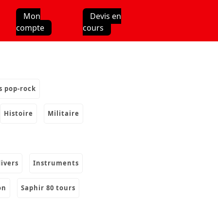
Mon
Devis en
compte
cours
s pop-rock
histoire
militaire
divers
instruments
on
saphir 80 tours