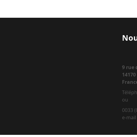
Nou
9 rue
14170 
Franc
Téléph
ou
0033 (
e-mail