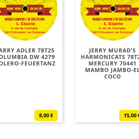
ARRY ADLER 78T25
JERRY MURAD’S
OLUMBIA DW 4279
HARMONICATS 78T
OLERO-FEUERTANZ
MERCURY 70441
MAMBO JAMBO-E
COCO
8,00
€
15,00