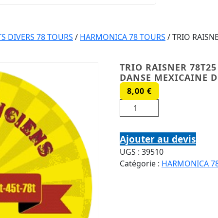
S DIVERS 78 TOURS
/
HARMONICA 78 TOURS
/ TRIO RAISN
TRIO RAISNER 78T25
DANSE MEXICAINE D
8,00
€
quantité de TRIO RAISNE
Ajouter au devis
UGS :
39510
Catégorie :
HARMONICA 7