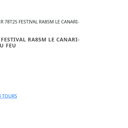
ER 78T25 FESTIVAL RA85M LE CANARI-
 FESTIVAL RA85M LE CANARI-
U FEU
R 78T25 FESTIVAL RA85M LE CANARI-DANSE MEXICAINE DU F
8 TOURS