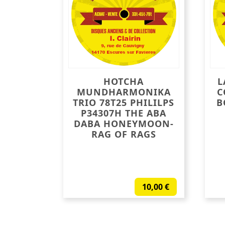
HOTCHA
L
MUNDHARMONIKA
C
TRIO 78T25 PHILILPS
B
P34307H THE ABA
DABA HONEYMOON-
RAG OF RAGS
10,00
€