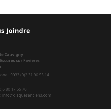
s Joindre
 de Cauvigny
Escures sur Favieres
e
one : 0033 (0)2 31 90 53 14
0)6 80 17 65 70
 : info@disquesanciens.com