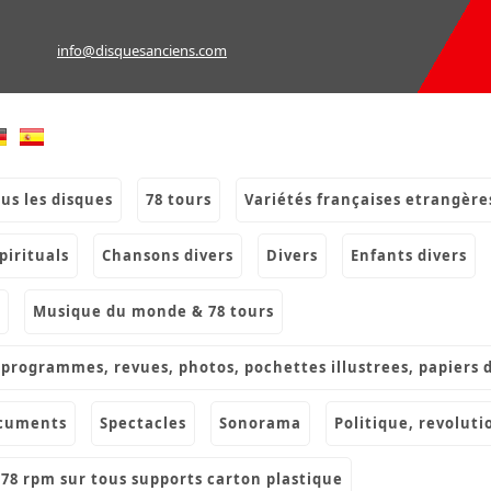
info@disquesanciens.com
ous les disques
78 tours
variétés françaises etrangère
spirituals
chansons divers
divers
enfants divers
musique du monde & 78 tours
s, programmes, revues, photos, pochettes illustrees, papiers 
ocuments
spectacles
sonorama
politique, revoluti
& 78 rpm sur tous supports carton plastique