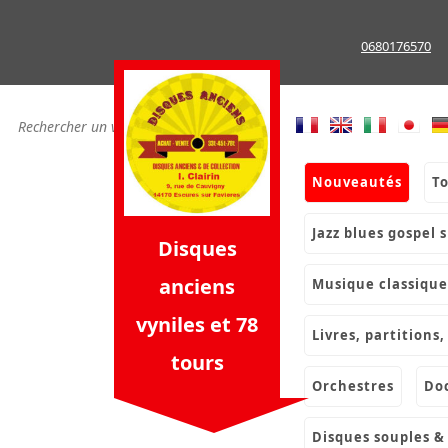
Skip
to
0680176570
content
nouveautés
t
jazz blues gospel 
Disques
anciens
musique classique
vyniles et 78
livres, partition
tours
orchestres
d
disques souples 