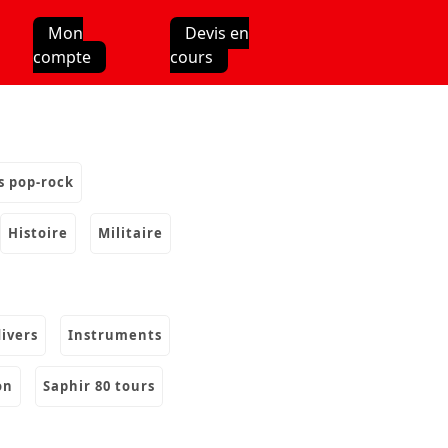
Mon
Devis en
compte
cours
s pop-rock
histoire
militaire
divers
instruments
on
saphir 80 tours