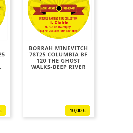
BORRAH MINEVITCH
25
78T25 COLUMBIA BF
120 THE GHOST
L
WALKS-DEEP RIVER
€
10,00
€