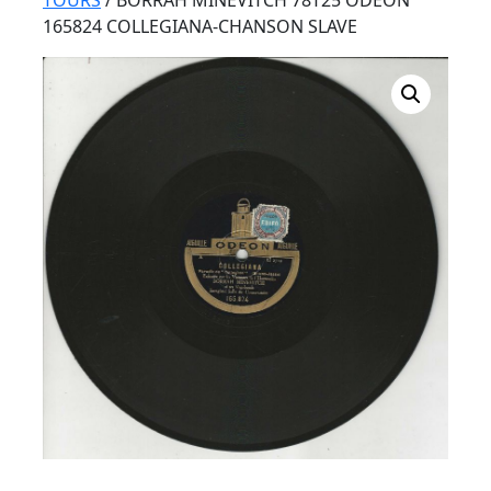
Button
TOURS
/ BORRAH MINEVITCH 78T25 ODEON
165824 COLLEGIANA-CHANSON SLAVE