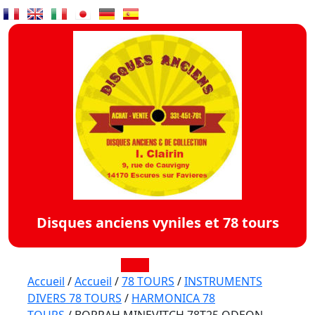
Skip
to
content
Disques anciens vyniles et 78 tours
Open
Accueil
/
Accueil
/
78 TOURS
/
INSTRUMENTS
DIVERS 78 TOURS
/
HARMONICA 78