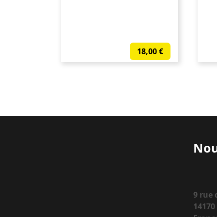
18,00
€
Nou
9 rue
14170 