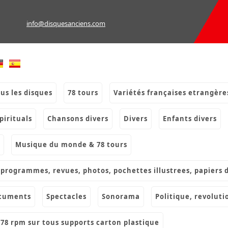
info@disquesanciens.com
ous les disques
78 tours
variétés françaises etrangère
spirituals
chansons divers
divers
enfants divers
musique du monde & 78 tours
s, programmes, revues, photos, pochettes illustrees, papiers 
ocuments
spectacles
sonorama
politique, revoluti
& 78 rpm sur tous supports carton plastique