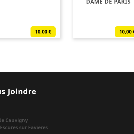
DAME DE PARIS
10,00
€
10,00
s Joindre
 de Cauvigny
Escures sur Favieres