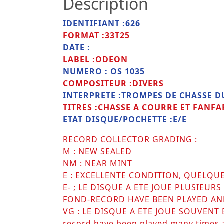
Description
IDENTIFIANT :626
FORMAT :33T25
DATE :
LABEL :ODEON
NUMERO : OS 1035
COMPOSITEUR :DIVERS
INTERPRETE :TROMPES DE CHASSE DU
TITRES :CHASSE A COURRE ET FANFA
ETAT DISQUE/POCHETTE :E/E
RECORD COLLECTOR GRADING :
M : NEW SEALED
NM : NEAR MINT
E : EXCELLENTE CONDITION, QUELQU
E- ; LE DISQUE A ETE JOUE PLUSIEU
FOND-RECORD HAVE BEEN PLAYED AN
VG : LE DISQUE A ETE JOUE SOUVENT
record have been played many times