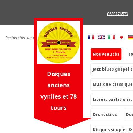
Skip
to
0680176570
content
nouveautés
t
jazz blues gospel 
Disques
anciens
musique classique
vyniles et 78
livres, partition
tours
orchestres
d
disques souples 