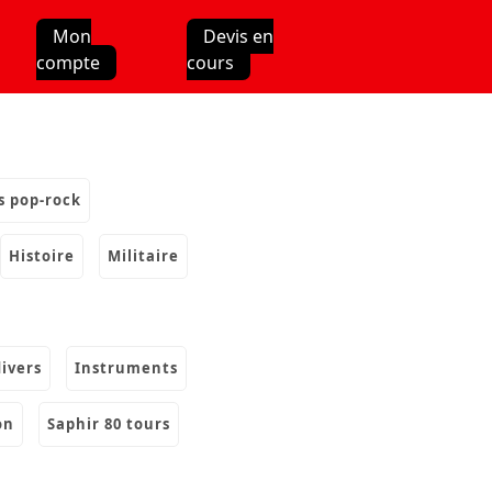
Mon
Devis en
compte
cours
s pop-rock
histoire
militaire
divers
instruments
on
saphir 80 tours