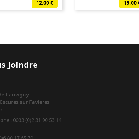
12,00
€
15,00
s Joindre
 de Cauvigny
Escures sur Favieres
e
one : 0033 (0)2 31 90 53 14
0)6 80 17 65 70