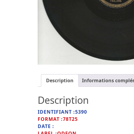
Description
Informations complé
Description
IDENTIFIANT :5390
FORMAT :78T25
DATE :
LABEL :ODEON