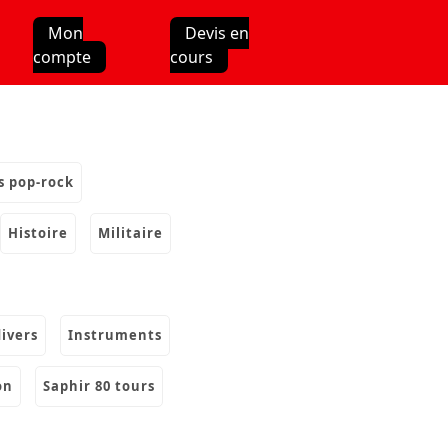
Mon
Devis en
compte
cours
s pop-rock
histoire
militaire
divers
instruments
on
saphir 80 tours