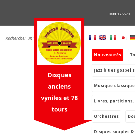
Skip
to
0680176570
content
nouveautés
t
jazz blues gospel 
Disques
anciens
musique classique
vyniles et 78
livres, partition
tours
orchestres
d
disques souples 