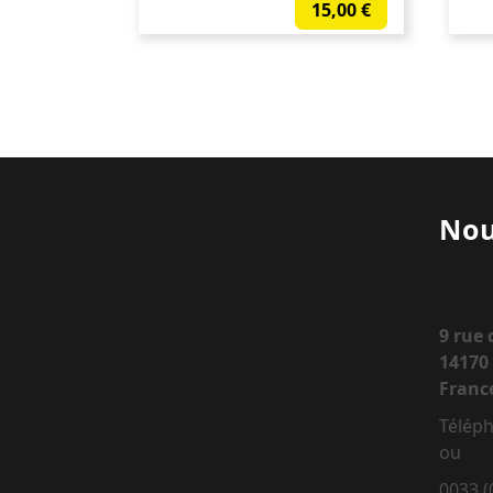
15,00
€
Nou
9 rue
14170 
Franc
Téléph
ou
0033 (