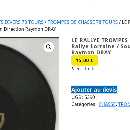
S DIVERS 78 TOURS
/
TROMPES DE CHASSE 78 TOURS
/ LE
uen Direction Raymon DRAY
LE RALLYE TROMPES 
Rallye Lorraine / So
Raymon DRAY
15,00
€
3 en stock
quantité de LE RALLYE TR
Ajouter au devis
UGS :
5390
Catégories :
CHASSE
,
TROM