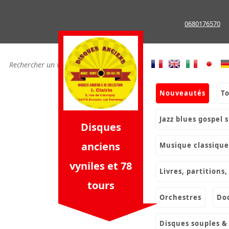
Skip
to
0680176570
content
nouveautés
t
jazz blues gospel 
Disques
anciens
musique classique
vyniles et 78
livres, partition
tours
orchestres
d
disques souples 