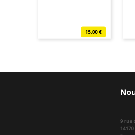
15,00
€
Nou
9 rue
14170 