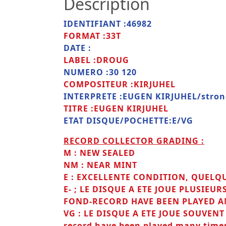
Description
IDENTIFIANT :46982
FORMAT :33T
DATE :
LABEL :DROUG
NUMERO :30 120
COMPOSITEUR :KIRJUHEL
INTERPRETE :EUGEN KIRJUHEL/stron
TITRE :EUGEN KIRJUHEL
ETAT DISQUE/POCHETTE:E/VG
RECORD COLLECTOR GRADING :
M : NEW SEALED
NM : NEAR MINT
E : EXCELLENTE CONDITION, QUELQ
E- ; LE DISQUE A ETE JOUE PLUSIE
FOND-RECORD HAVE BEEN PLAYED A
VG : LE DISQUE A ETE JOUE SOUVEN
record have been played many time