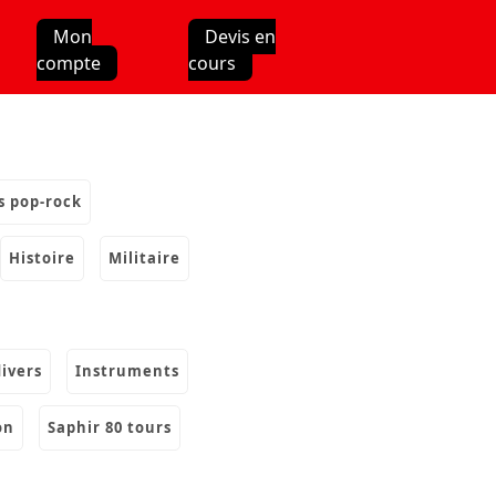
Mon
Devis en
compte
cours
s pop-rock
histoire
militaire
divers
instruments
on
saphir 80 tours