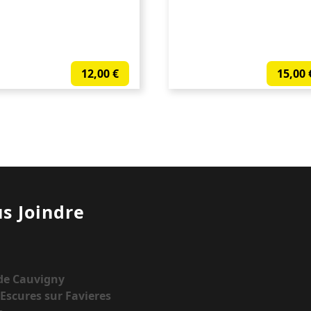
12,00
€
15,00
s Joindre
 de Cauvigny
Escures sur Favieres