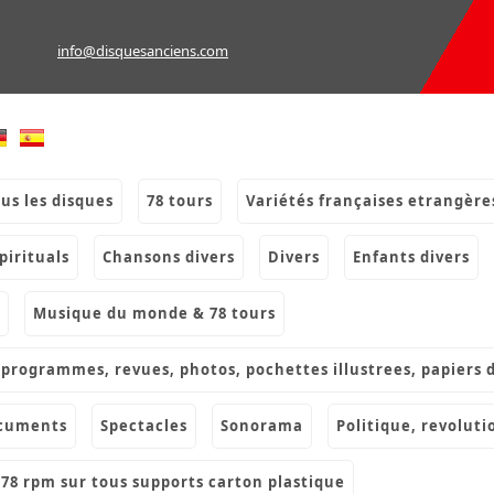
info@disquesanciens.com
ous les disques
78 tours
variétés françaises etrangère
spirituals
chansons divers
divers
enfants divers
musique du monde & 78 tours
s, programmes, revues, photos, pochettes illustrees, papiers 
ocuments
spectacles
sonorama
politique, revoluti
& 78 rpm sur tous supports carton plastique