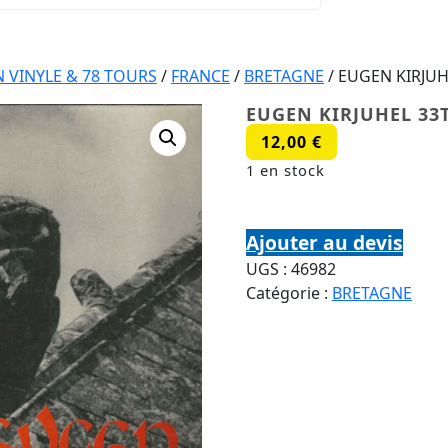
VINYLE & 78 TOURS
/
FRANCE
/
BRETAGNE
/ EUGEN KIRJU
EUGEN KIRJUHEL 33
12,00
€
1 en stock
quantité de EUGEN KIRJU
Ajouter au devis
UGS :
46982
Catégorie :
BRETAGNE