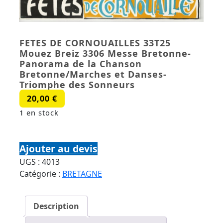
FETES DE CORNOUAILLES 33T25
Mouez Breiz 3306 Messe Bretonne-
Panorama de la Chanson
Bretonne/Marches et Danses-
Triomphe des Sonneurs
20,00
€
1 en stock
quantité de FETES DE CORNOUAILLES 33T25
Mouez Breiz 3306 Messe Bretonne-Panorama de
Ajouter au devis
la Chanson Bretonne/Marches et Danses-
UGS :
4013
Triomphe des Sonneurs
Catégorie :
BRETAGNE
Description