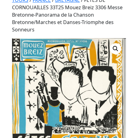
Button
TOURS
/
FRANCE
/
BRETAGNE
/ FETES DE
CORNOUAILLES 33T25 Mouez Breiz 3306 Messe
Bretonne-Panorama de la Chanson
Bretonne/Marches et Danses-Triomphe des
Sonneurs