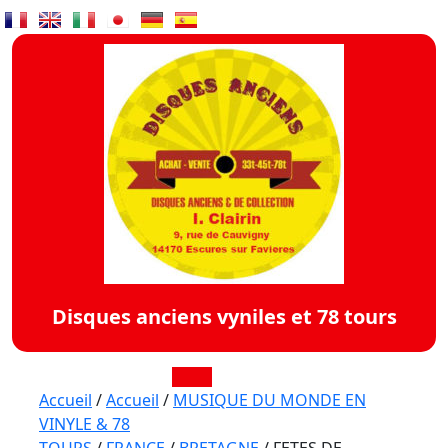
Skip
to
content
Disques anciens vyniles et 78 tours
Open
Accueil
/
Accueil
/
MUSIQUE DU MONDE EN
VINYLE & 78