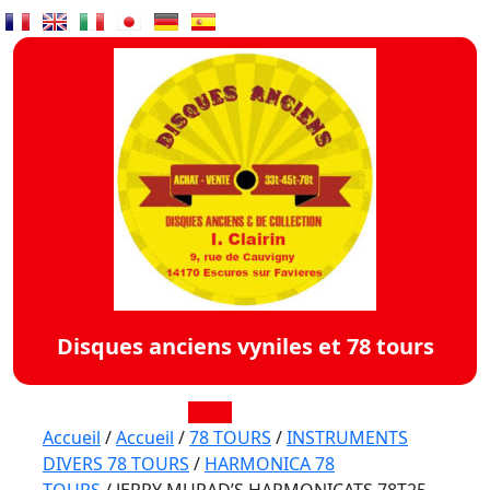
Skip
to
content
Disques anciens vyniles et 78 tours
Open
Accueil
/
Accueil
/
78 TOURS
/
INSTRUMENTS
DIVERS 78 TOURS
/
HARMONICA 78