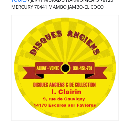
Button
TOURS
/ JERRY MURAD’S HARMONICATS 78T25
MERCURY 70441 MAMBO JAMBO-EL COCO