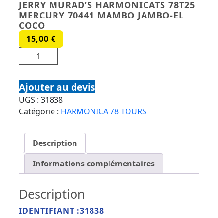
JERRY MURAD’S HARMONICATS 78T25
MERCURY 70441 MAMBO JAMBO-EL
COCO
15,00
€
quantité de JERRY MURAD'S HARMONICATS
78T25 MERCURY 70441 MAMBO JAMBO-EL COCO
Ajouter au devis
UGS :
31838
Catégorie :
HARMONICA 78 TOURS
Description
Informations complémentaires
Description
IDENTIFIANT :31838