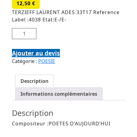
12,50
€
TERZIEFF LAURENT ADES 33T17 Reference
Label :4038 Etat:E-/E-
quantité de PIERRE SEGHERS DIT PAR LAURENT
TERZIEFF
Ajouter au devis
Catégorie :
POESIE
Description
Informations complémentaires
Description
Compositeur :POETES D’AUJOURD’HUI