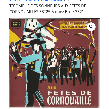
Button
TOURS
/
FRANCE
/
BRETAGNE
/ DEFILE ET
TRIOMPHE DES SONNEURS AUX FETES DE
CORNOUAILLES 33T25 Mouez Breiz 3321