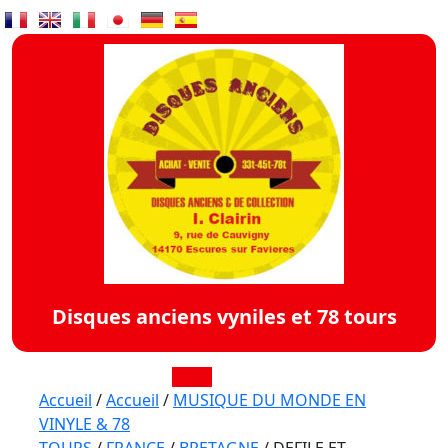
Skip
to
content
Disques anciens vyniles et 78 tours
Open
Accueil
/
Accueil
/
MUSIQUE DU MONDE EN
VINYLE & 78