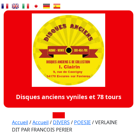
Skip
to
content
Disques anciens vyniles et 78 tours
Open
Accueil
/
Accueil
/
DIVERS
/
POESIE
/ VERLAINE
DIT PAR FRANCOIS PERIER